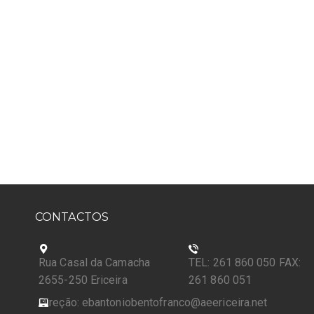
CONTACTOS
Rua Casal da Camacha
TEL: 261 860 050 FAX:
2655-250 Ericeira
261 860 051
Direção: ebantoniobentofranco@aeericeira.net