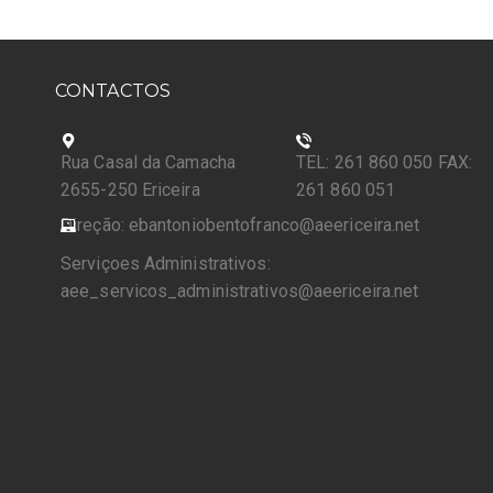
CONTACTOS
Rua Casal da Camacha
TEL: 261 860 050 FAX:
2655-250 Ericeira
261 860 051
Direção: ebantoniobentofranco@aeericeira.net
Serviçoes Administrativos:
aee_servicos_administrativos@aeericeira.net