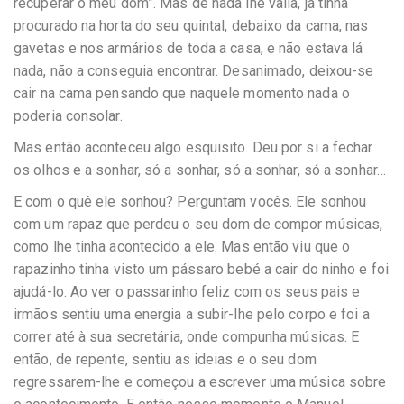
recuperar o meu dom”. Mas de nada lhe valia, já tinha
procurado na horta do seu quintal, debaixo da cama, nas
gavetas e nos armários de toda a casa, e não estava lá
nada, não a conseguia encontrar. Desanimado, deixou-se
cair na cama pensando que naquele momento nada o
poderia consolar.
Mas então aconteceu algo esquisito. Deu por si a fechar
os olhos e a sonhar, só a sonhar, só a sonhar, só a sonhar…
E com o quê ele sonhou? Perguntam vocês. Ele sonhou
com um rapaz que perdeu o seu dom de compor músicas,
como lhe tinha acontecido a ele. Mas então viu que o
rapazinho tinha visto um pássaro bebé a cair do ninho e foi
ajudá-lo. Ao ver o passarinho feliz com os seus pais e
irmãos sentiu uma energia a subir-lhe pelo corpo e foi a
correr até à sua secretária, onde compunha músicas. E
então, de repente, sentiu as ideias e o seu dom
regressarem-lhe e começou a escrever uma música sobre