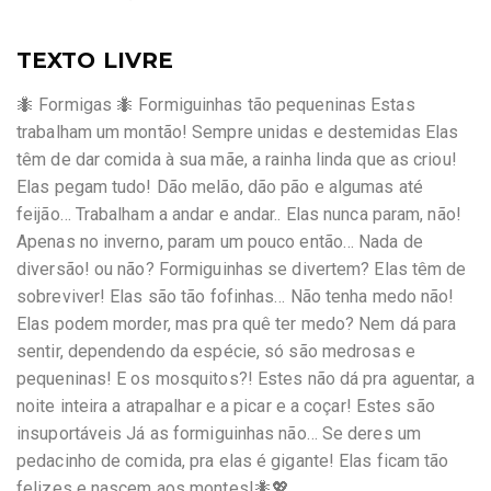
TEXTO LIVRE
🐜 Formigas 🐜 Formiguinhas tão pequeninas Estas
trabalham um montão! Sempre unidas e destemidas Elas
têm de dar comida à sua mãe, a rainha linda que as criou!
Elas pegam tudo! Dão melão, dão pão e algumas até
feijão… Trabalham a andar e andar.. Elas nunca param, não!
Apenas no inverno, param um pouco então… Nada de
diversão! ou não? Formiguinhas se divertem? Elas têm de
sobreviver! Elas são tão fofinhas… Não tenha medo não!
Elas podem morder, mas pra quê ter medo? Nem dá para
sentir, dependendo da espécie, só são medrosas e
pequeninas! E os mosquitos?! Estes não dá pra aguentar, a
noite inteira a atrapalhar e a picar e a coçar! Estes são
insuportáveis Já as formiguinhas não… Se deres um
pedacinho de comida, pra elas é gigante! Elas ficam tão
felizes e nascem aos montes!🐜💖