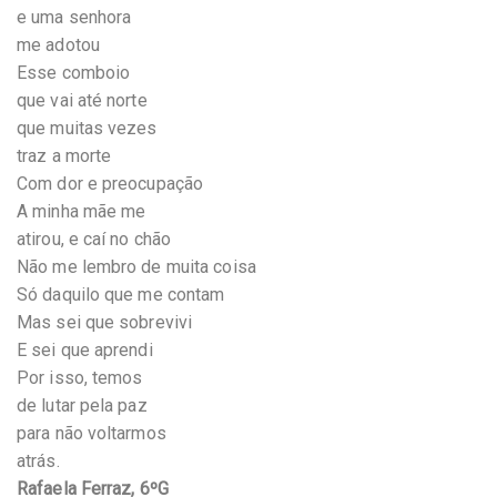
e uma senhora
me adotou
Esse comboio
que vai até norte
que muitas vezes
traz a morte
Com dor e preocupação
A minha mãe me
atirou, e caí no chão
Não me lembro de muita coisa
Só daquilo que me contam
Mas sei que sobrevivi
E sei que aprendi
Por isso, temos
de lutar pela paz
para não voltarmos
atrás.
Rafaela Ferraz, 6ºG