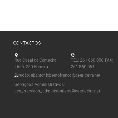
CONTACTOS
Rua Casal da Camacha
TEL: 261 860 050 FAX:
2655-250 Ericeira
261 860 051
Direção: ebantoniobentofranco@aeericeira.net
Serviçoes Administrativos:
aee_servicos_administrativos@aeericeira.net