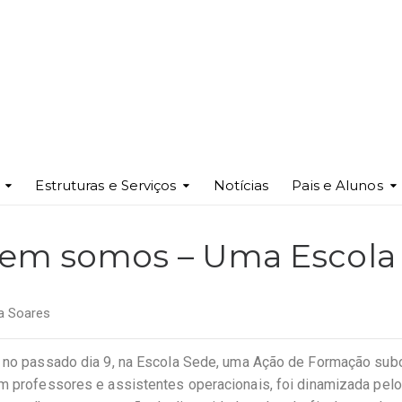
Estruturas e Serviços
Notícias
Pais e Alunos
em somos – Uma Escola M
a Soares
e no passado dia 9, na Escola Sede, uma Ação de Formação subo
am professores e assistentes operacionais, foi dinamizada pel