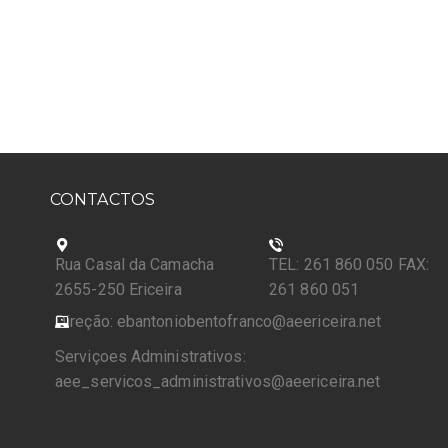
CONTACTOS
Rua Casal da Camacha
TEL: 261 860 050 FAX:
2655-250 Ericeira
261 860 051
Direção: ebantoniobentofranco@aeericeira.net
Serviçoes Administrativos:
aee_servicos_administrativos@aeericeira.net