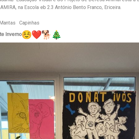
AMIRA, na Escola eb 2.3 António Bento Franco, Ericeira.
 Mantas Capinhas
te Inverno