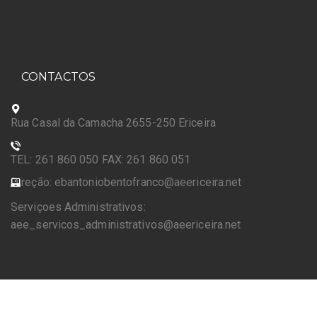
CONTACTOS
Rua Casal da Camacha 2655-250 Ericeira
TEL: 261 860 050 FAX: 261 860 051
Direção: ebantoniobentofranco@aeericeira.net
Serviçoes Administrativos:
aee_servicos_administrativos@aeericeira.net