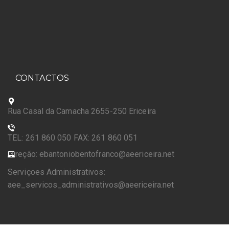
CONTACTOS
Rua Casal da Camacha 2655-250 Ericeira
TEL: 261 860 050 FAX: 261 860 051
Direção: ebantoniobentofranco@aeericeira.net
Serviçoes Administrativos:
aee_servicos_administrativos@aeericeira.net