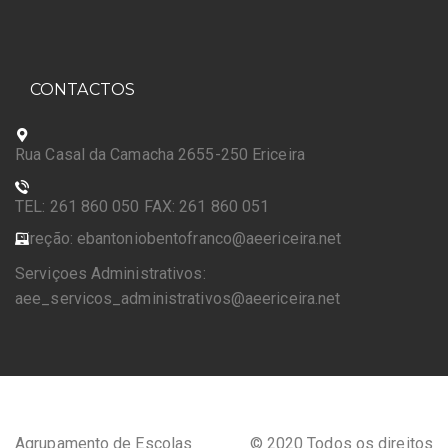
CONTACTOS
Rua Casal da Camacha 2655-250 Ericeira
TEL: 261 860 050 FAX: 261 860 051
Direção: ebantoniobentofranco@aeericeira.net
Serviçoes Administrativos:
aee_servicos_administrativos@aeericeira.net
Agrupamento de Escolas
© 2020 Todos os direitos