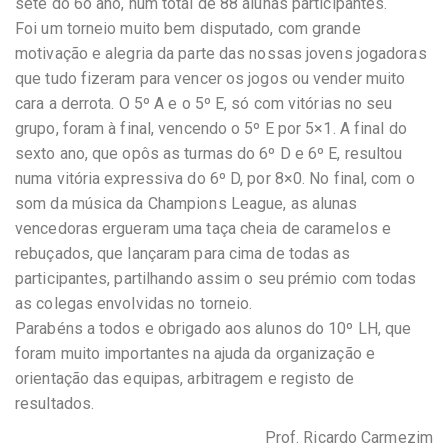
sete do 6o ano, num total de 88 alunas participantes.
Foi um torneio muito bem disputado, com grande
motivação e alegria da parte das nossas jovens jogadoras
que tudo fizeram para vencer os jogos ou vender muito
cara a derrota. O 5º A e o 5º E, só com vitórias no seu
grupo, foram à final, vencendo o 5º E por 5×1. A final do
sexto ano, que opôs as turmas do 6º D e 6º E, resultou
numa vitória expressiva do 6º D, por 8×0. No final, com o
som da música da Champions League, as alunas
vencedoras ergueram uma taça cheia de caramelos e
rebuçados, que lançaram para cima de todas as
participantes, partilhando assim o seu prémio com todas
as colegas envolvidas no torneio.
Parabéns a todos e obrigado aos alunos do 10º LH, que
foram muito importantes na ajuda da organização e
orientação das equipas, arbitragem e registo de
resultados.
Prof. Ricardo Carmezim