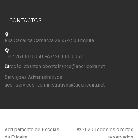
CONTACTOS
Rua Casal da Camacha 2655-250 Ericeira
TEL: 261 860 050 FAX: 261 860 051
Direção: ebantoniobentofranco@aeericeira.net
Serviçoes Administrativos:
aee_servicos_administrativos@aeericeira.net
Agrupamento de Escolas
© 2020 Todos os direitos
da Ericeira
reservados